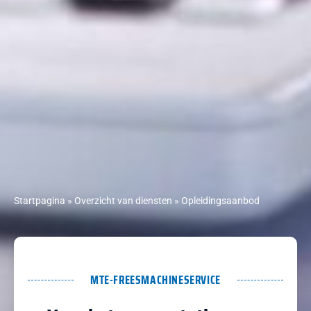
Startpagina
»
Overzicht van diensten
»
Opleidingsaanbod
MTE-FREESMACHINESERVICE