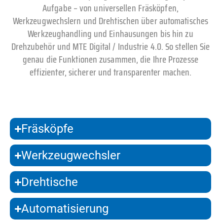
Aufgabe – von universellen Fräsköpfen,
Werkzeugwechslern und Drehtischen über automatisches
Werkzeughandling und Einhausungen bis hin zu
Drehzubehör und MTE Digital / Industrie 4.0. So stellen Sie
genau die Funktionen zusammen, die Ihre Prozesse
effizienter, sicherer und transparenter machen.
Fräsköpfe
Werkzeugwechsler
Drehtische
Automatisierung