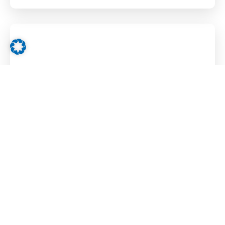
Aus der Werkhalle in den Vertrieb bei MTE
29. APRIL 2026
MEHR ZUR FOLGE