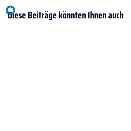
Diese Beiträge könnten Ihnen auch
gefallen
Ein Doppelpack an Bettfräsmaschinen
8. Juni 2022
Wolfram Krieger
BBG Mindelheim löst komplexe Anforderungen mit
zwei MTE Bettfräsmaschinen