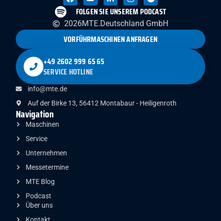
FOLGEN SIE UNSEREM PODCAST
2026
MTE.
Deutschland GmbH
VORFÜHRMASCHINEN ANFRAGEN
+49 2602 999 65 65
SERVICE HOTLINE
info@mte.de
Auf der Birke 13, 56412 Montabaur - Heiligenroth
Navigation
Maschinen
Service
Unternehmen
Messetermine
MTE Blog
Podcast
Über uns
Kontakt