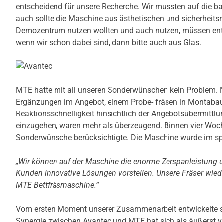
entscheidend für unsere Recherche. Wir mussten auf die b
auch sollte die Maschine aus ästhetischen und sicherheitsr
Demozentrum nutzen wollten und auch nutzen, müssen ents
wenn wir schon dabei sind, dann bitte auch aus Glas.
MTE hatte mit all unseren Sonderwünschen kein Problem. 
Ergänzungen im Angebot, einem Probe- fräsen in Montabaur 
Reaktionsschnelligkeit hinsichtlich der Angebotsübermittlu
einzugehen, waren mehr als überzeugend. Binnen vier Wochen
Sonderwünsche berücksichtigte. Die Maschine wurde im spä
„Wir können auf der Maschine die enorme Zerspanleistung 
Kunden innovative Lösungen vorstellen. Unsere Fräser wied
MTE Bettfräsmaschine.“
Vom ersten Moment unserer Zusammenarbeit entwickelte si
Synergie zwischen Avantec und MTE hat sich als äußerst vo