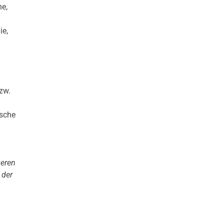
he,
ie,
zw.
nsche
seren
 der