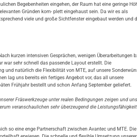
aulichen Begebenheiten eingehen, der Raum hat eine geringe Hö
elevanten Gründen kom- plett eingehaust sein. Da wir es als
prechend viele und große Sichtfenster eingebaut werden und d
Nach kurzen intensiven Gesprächen, wenigen Überarbeitungen b
war sehr schnell das passende Layout erstellt. Die
ng und natürlich die Flexibilität von MTE, auf unsere Sonderwü
 lag uns bereits ein fertiges Angebot vor, das all unsere
ten Frühjahr bestellt und schon Anfang September geliefert.
unserer Fräswerkzeuge unter realen Bedingungen zeigen und un
erum veranschaulichen sehr überzeugend die Leistungsfähigkeit
ch so eine enge Partnerschaft zwischen Avantec und MTE. Die
rteilhaft erwiesen. Die schnelle und flexible Umsetzung unserer